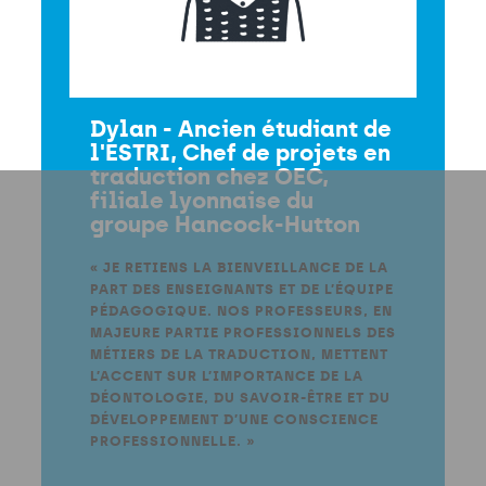
Dylan - Ancien étudiant de
l'ESTRI, Chef de projets en
traduction chez OEC,
filiale lyonnaise du
groupe Hancock-Hutton
« JE RETIENS LA BIENVEILLANCE DE LA
PART DES ENSEIGNANTS ET DE L’ÉQUIPE
PÉDAGOGIQUE. NOS PROFESSEURS, EN
MAJEURE PARTIE PROFESSIONNELS DES
MÉTIERS DE LA TRADUCTION, METTENT
L’ACCENT SUR L’IMPORTANCE DE LA
DÉONTOLOGIE, DU SAVOIR-ÊTRE ET DU
DÉVELOPPEMENT D’UNE CONSCIENCE
PROFESSIONNELLE. »