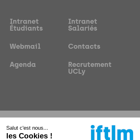
Intranet
Intranet
Étudiants
Salariés
Webmail
Contacts
Agenda
Recrutement
UCLy