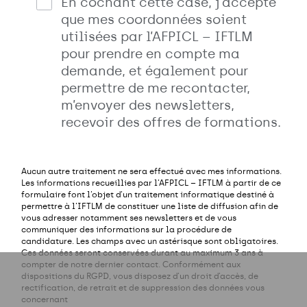
En cochant cette case, j’accepte
que mes coordonnées soient
utilisées par l’AFPICL – IFTLM
pour prendre en compte ma
demande, et également pour
permettre de me recontacter,
m’envoyer des newsletters,
recevoir des offres de formations.
Aucun autre traitement ne sera effectué avec mes informations.
Les informations recueillies par l’AFPICL – IFTLM à partir de ce
formulaire font l’objet d’un traitement informatique destiné à
permettre à l’IFTLM de constituer une liste de diffusion afin de
vous adresser notamment ses newsletters et de vous
communiquer des informations sur la procédure de
candidature. Les champs avec un astérisque sont obligatoires.
Ces données seront conservées durant au maximum 3 ans à
compter de notre dernier contact. Conformément aux
dispositions du RGPD, vous disposez d’un droit d’accès, de
rectification, de retrait et de suppression des données vous
concernant