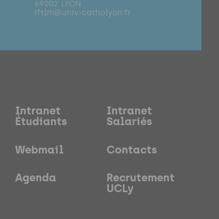
69002 LYON
iftlm@univ-catholyon.fr
Intranet
Intranet
Étudiants
Salariés
Webmail
Contacts
Agenda
Recrutement
UCLy