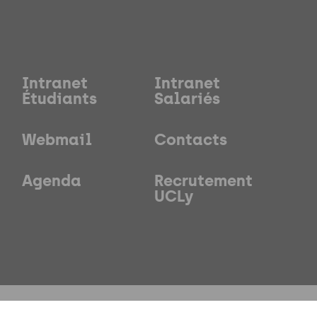
Intranet
Intranet
Étudiants
Salariés
Webmail
Contacts
Agenda
Recrutement
UCLy