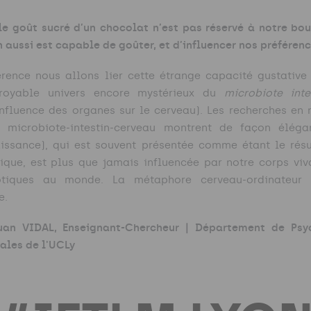
le goût sucré d’un chocolat n’est pas réservé à notre bo
n aussi est capable de goûter, et d’influencer nos préféren
rence nous allons lier cette étrange capacité gustative 
croyable univers encore mystérieux du
microbiote inte
nfluence des organes sur le cerveau). Les recherches en 
e microbiote-intestin-cerveau montrent de façon élég
issance), qui est souvent présentée comme étant le résu
ique, est plus que jamais influencée par notre corps viv
otiques au monde. La métaphore cerveau-ordinateur 
e.
uan VIDAL,
Enseignant-Chercheur |
Département de Psyc
ales
de l'UCLy