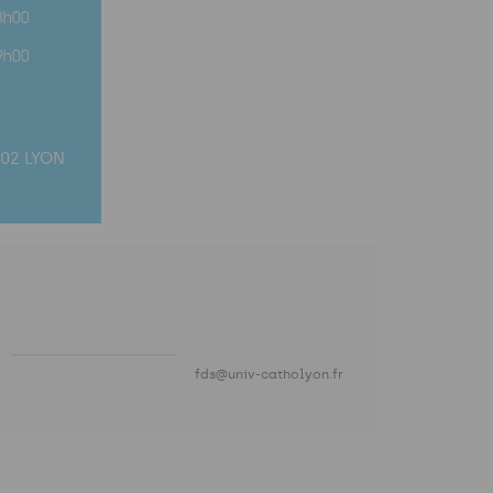
8h00
9h00
002 LYON
fds@univ-catholyon.fr