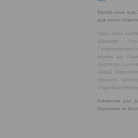
Saviez-vous que 
que notre intesti
Dans cette confé
éléments : l’in
l’
intéroception
(i
études sur l’ax
cognition (conna
calcul algorithm
rapports symbi
organique
émerg
Présentée par
J
Humaines et Soci