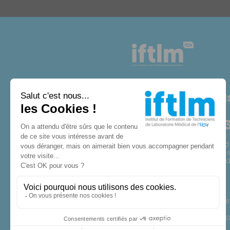
Contactez-nou
04 72 32 50 
Du Lundi au vendredi
(sauf mercredi après
Fermeture estivale d
IFTLM
10 Place des Archive
69002 LYON
iftlm@univ-catholyo