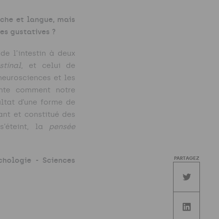
uche et langue, mais
ces gustatives ?
de l’intestin à deux
stinal
, et celui de
neurosciences et les
ante comment notre
ltat d’une forme de
ant et constitué des
s’éteint, la
pensée
PARTAGEZ
hologie - Sciences