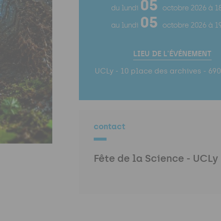
05
du lundi
octobre 2026
à 1
05
au lundi
octobre 2026
à 1
LIEU DE L'ÉVÉNEMENT
UCLy - 10 place des archives - 69
contact
Fête de la Science - UCLy